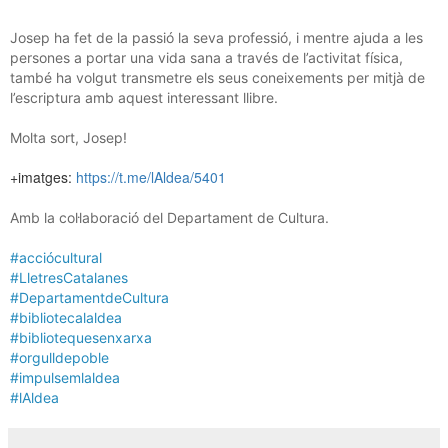
Josep ha fet de la passió la seva professió, i mentre ajuda a les
persones a portar una vida sana a través de l’activitat física,
també ha volgut transmetre els seus coneixements per mitjà de
l’escriptura amb aquest interessant llibre.
Molta sort, Josep!
+imatges:
https://t.me/lAldea/5401
Amb la col·laboració del Departament de Cultura.
#acciócultural
#LletresCatalanes
#DepartamentdeCultura
#bibliotecalaldea
#bibliotequesenxarxa
#orgulldepoble
#impulsemlaldea
#lAldea