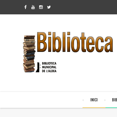
INICI
BI