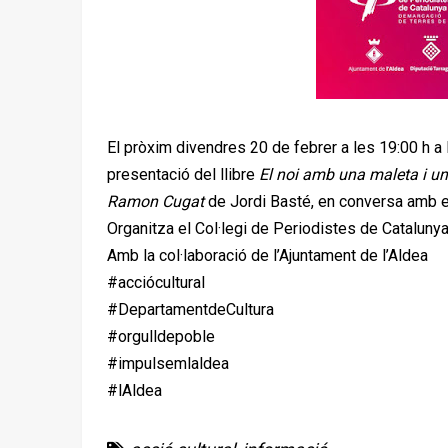
El pròxim divendres 20 de febrer a les 19:00 h a la
presentació del llibre
El noi amb una maleta i un
Ramon Cugat
de Jordi Basté, en conversa amb el
Organitza el Col·legi de Periodistes de Cataluny
Amb la col·laboració de l’Ajuntament de l’Aldea
#acciócultural
#DepartamentdeCultura
#orgulldepoble
#impulsemlaldea
#lAldea