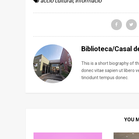
acció cultural
,
informació
Biblioteca/Casal de
This is a short biography of 
donec vitae sapien ut libero 
tincidunt tempus donec.
YOU M