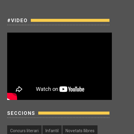
#VIDEO
SECCIONS
Concurs literari
Infantil
Novetats llibres