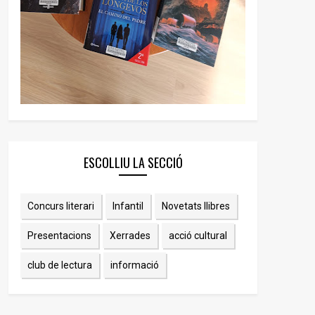
ESCOLLIU LA SECCIÓ
Concurs literari
Infantil
Novetats llibres
Presentacions
Xerrades
acció cultural
club de lectura
informació