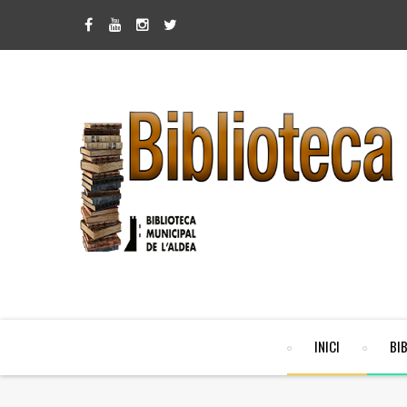
INICI
BI